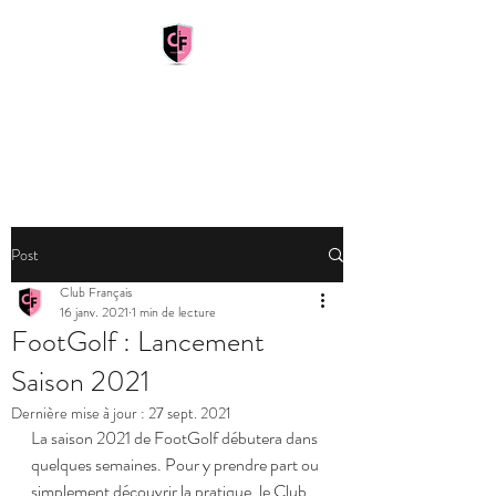
CLUB FRANÇAIS
Paris Marne-la-Vallée
Post
Club Français
16 janv. 2021
1 min de lecture
FootGolf : Lancement
Saison 2021
Dernière mise à jour :
27 sept. 2021
La saison 2021 de FootGolf débutera dans 
quelques semaines. Pour y prendre part ou 
simplement découvrir la pratique, le Club 